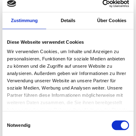
Zustimmung
Details
Über Cookies
Diese Webseite verwendet Cookies
Jetzt für unseren Newsletter
Wir verwenden Cookies, um Inhalte und Anzeigen zu
anmelden
personalisieren, Funktionen für soziale Medien anbieten
zu können und die Zugriffe auf unsere Website zu
analysieren. Außerdem geben wir Informationen zu Ihrer
Verwendung unserer Website an unsere Partner für
Vorname
soziale Medien, Werbung und Analysen weiter. Unsere
Partner führen diese Informationen möglicherweise mit
weiteren Daten zusammen, die Sie ihnen bereitgestellt
Nachname
haben oder die sie im Rahmen Ihrer Nutzung der Dienste
gesammelt haben.
Einwilligungsauswahl
Notwendig
E-Mail-Adresse: